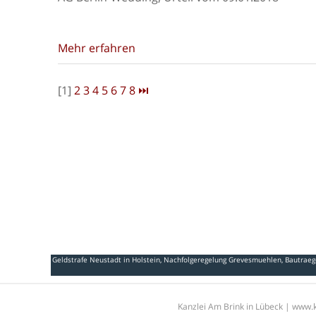
Mehr erfahren
[1]
2
3
4
5
6
7
8
⏭
Geldstrafe Neustadt in Holstein
,
Nachfolgeregelung Grevesmuehlen
,
Bautraeg
Kanzlei Am Brink in Lübeck | www.