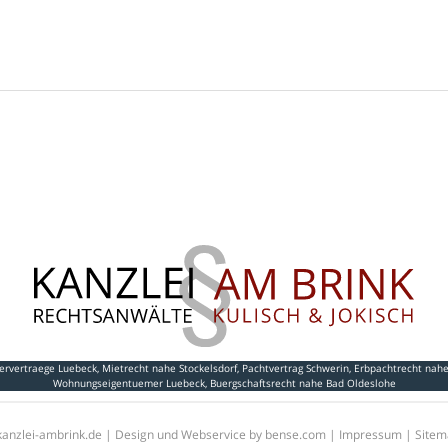
ervertraege Luebeck
,
Mietrecht nahe Stockelsdorf
,
Pachtvertrag Schwerin
,
Erbpachtrecht nah
Wohnungseigentuemer Luebeck
,
Buergschaftsrecht nahe Bad Oldeslohe
kanzlei-ambrink.de | Design und Webservice by
bense.com
|
Impressum
|
Sitem