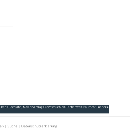
e Bad Oldeslohe
,
Maklervertrag Grevesmuehlen
,
Fachanwalt Baurecht Luebeck
,
ap
|
Suche
|
Datenschutzerklärung